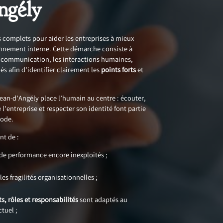
ngély
s complets pour aider les entreprises à mieux
nnement interne. Cette démarche consiste à
la communication, les interactions humaines,
és afin d’identifier clairement les
points forts
et
ean-d’Angély place l’humain au centre : écouter,
l’entreprise et respecter son identité font partie
hode.
t de :
s de performance encore inexploités ;
es fragilités organisationnelles ;
ts, rôles et responsabilités
sont adaptés au
tuel ;