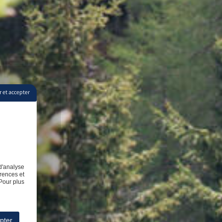
 et accepter
d'analyse
rences et
Pour plus
pter