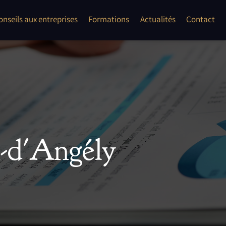
onflits
onseils aux entreprises
Formations
Actualités
Contact
les auto entrepreneur, TPE, PME
ent second oeuvre"
n-d'Angély