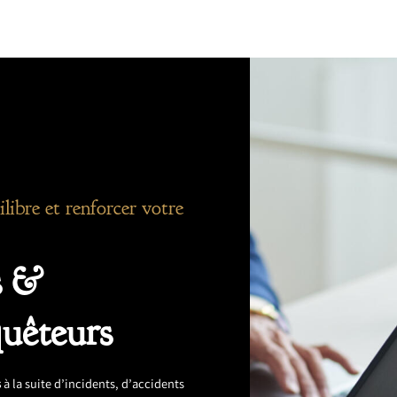
uilibre et renforcer votre
s &
quêteurs
s
à la suite d’incidents, d’accidents