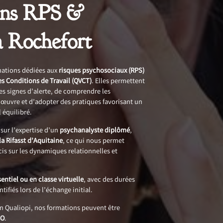
ons RPS &
Rochefort
ations dédiées aux
risques psychosociaux (RPS)
es Conditions de Travail (QVCT)
. Elles permettent
les signes d’alerte, de comprendre les
œuvre et d’adopter des pratiques favorisant un
 équilibré.
sur l’expertise d’un
psychanalyste diplômé
,
 la Rifasst d’Aquitaine
, ce qui nous permet
is sur les dynamiques relationnelles et
entiel ou en classe virtuelle
, avec des durées
ifiés lors de l’échange initial.
on Qualiopi, nos formations peuvent être
CO
.