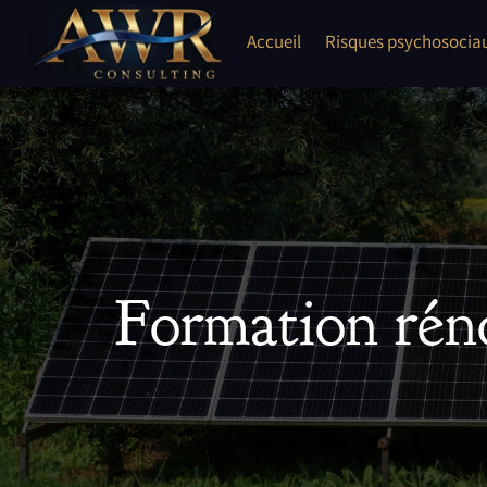
Skip
to
Accueil
Risques psychosocia
content
Formation réno