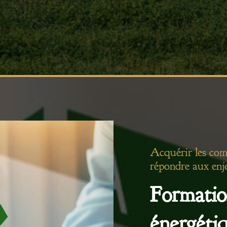
Acquérir les com
répondre aux enj
Formatio
énergéti