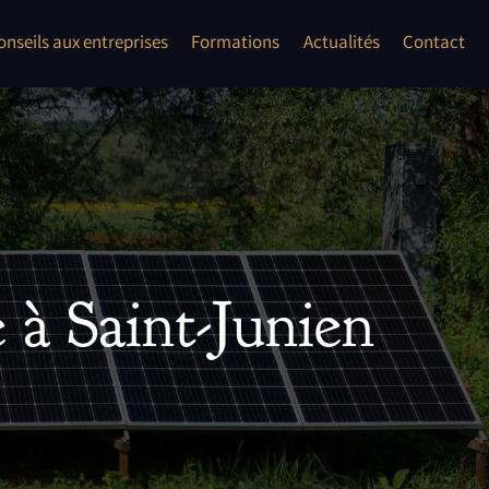
onflits
onseils aux entreprises
Formations
Actualités
Contact
les auto entrepreneur, TPE, PME
ent second oeuvre"
 à Saint-Junien