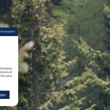
 et accepter
d'analyse
rences et
Pour plus
pter