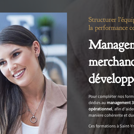
Structurer l’équip
la performance c
Managem
merchand
développ
Pour compléter nos form
dédiés au
management 3
opérationnel
, afin d’aid
manière cohérente et du
Ces formations à Saint-Yr