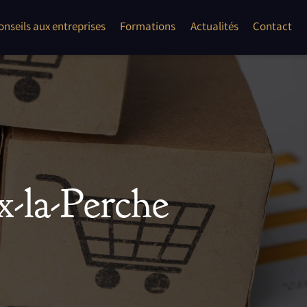
onflits
onseils aux entreprises
Formations
Actualités
Contact
les auto entrepreneur, TPE, PME
ent second oeuvre"
x-la-Perche