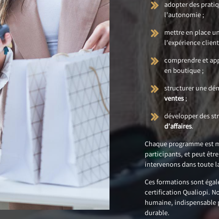
adopter des pratiq
l’autonomie ;
mettre en place u
l’expérience client
comprendre et appl
en boutique ;
structurer une dé
ventes
;
développer des st
d’affaires
.
Chaque programme est mod
participants, et peut êtr
intervenons dans toute l
Ces formations sont éga
certification Qualiopi.
humaine, indispensable 
durable.