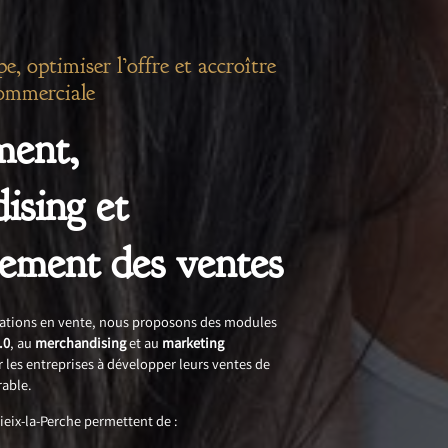
e, optimiser l’offre et accroître
ommerciale
ent,
ising et
ement des ventes
ations en vente, nous proposons des modules
.0
, au
merchandising
et au
marketing
er les entreprises à développer leurs ventes de
rable.
ieix-la-Perche permettent de :