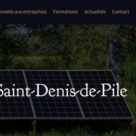
onflits
onseils aux entreprises
Formations
Actualités
Contact
les auto entrepreneur, TPE, PME
ent second oeuvre"
aint-Denis-de-Pile