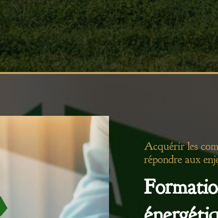
Acquérir les com
répondre aux enj
Formatio
énergéti