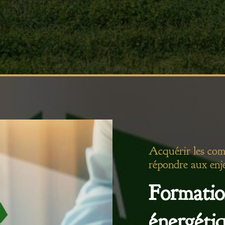
Acquérir les com
répondre aux enj
Formatio
énergéti