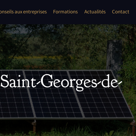
onflits
onseils aux entreprises
Formations
Actualités
Contact
les auto entrepreneur, TPE, PME
ent second oeuvre"
Saint-Georges-de-