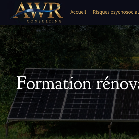
Skip
to
Accueil
Risques psychosocia
content
Formation rénova