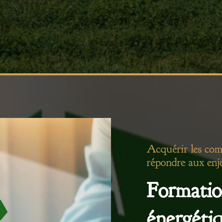
Acquérir les com
répondre aux enj
Formatio
énergéti