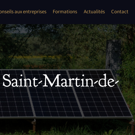
onflits
onseils aux entreprises
Formations
Actualités
Contact
les auto entrepreneur, TPE, PME
ent second oeuvre"
 Saint-Martin-de-