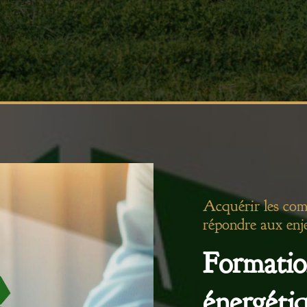
Acquérir les com
répondre aux enj
Formatio
énergéti