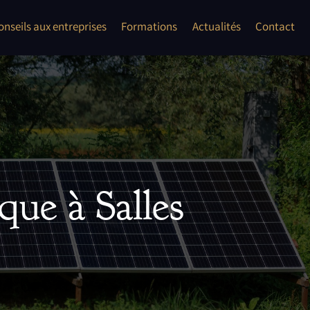
onflits
onseils aux entreprises
Formations
Actualités
Contact
les auto entrepreneur, TPE, PME
ent second oeuvre"
que à Salles