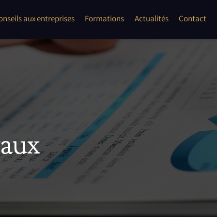
onflits
onseils aux entreprises
Formations
Actualités
Contact
les auto entrepreneur, TPE, PME
ent second oeuvre"
yaux