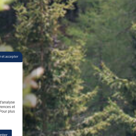
 et accepter
d'analyse
rences et
Pour plus
pter